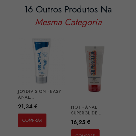
16 Outros Produtos Na
Mesma Categoria
JOYDIVISION - EASY
PASA
ANAL...
LUBRI
Preço
Preç
21,34 €
7,11
HOT - ANAL
SUPERGLIDE...
COMPRAR
CO
Preço
16,25 €
COMPRAR