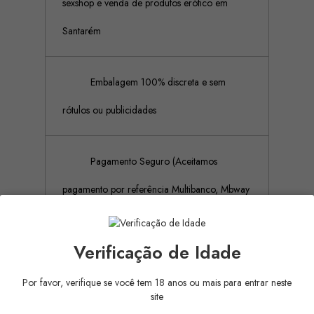
sexshop e venda de produtos erótico em
Santarém
Embalagem 100% discreta e sem
rótulos ou publicidades
Pagamento Seguro (Aceitamos
pagamento por referência Multibanco, Mbway
e cartões de crédito)
Verificação de Idade
Por favor, verifique se você tem 18 anos ou mais para entrar neste
Descrição
Detalhes do produto
site