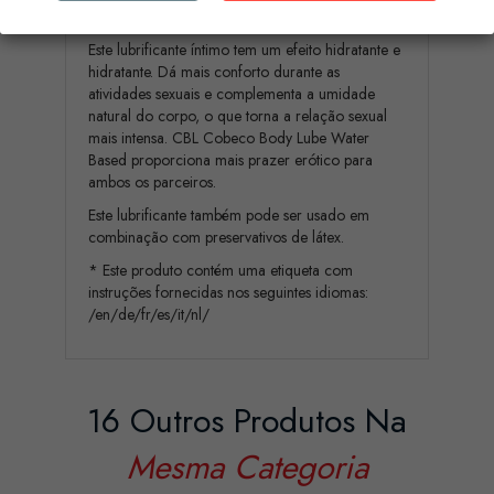
graças à textura única de deslizamento.
Este lubrificante íntimo tem um efeito hidratante e
hidratante. Dá mais conforto durante as
atividades sexuais e complementa a umidade
natural do corpo, o que torna a relação sexual
mais intensa. CBL Cobeco Body Lube Water
Based proporciona mais prazer erótico para
ambos os parceiros.
Este lubrificante também pode ser usado em
combinação com preservativos de látex.
* Este produto contém uma etiqueta com
instruções fornecidas nos seguintes idiomas:
/en/de/fr/es/it/nl/
16 Outros Produtos Na
Mesma Categoria