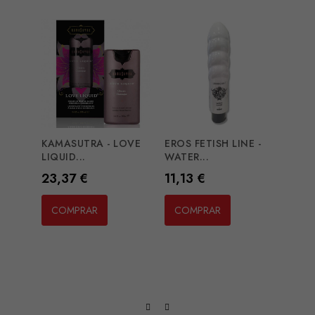
KAMASUTRA - LOVE
EROS FETISH LINE -
PJUR
LIQUID...
WATER...
VEGA
Preço
Preço
Preç
23,37 €
11,13 €
8,12
COMPRAR
COMPRAR
CO