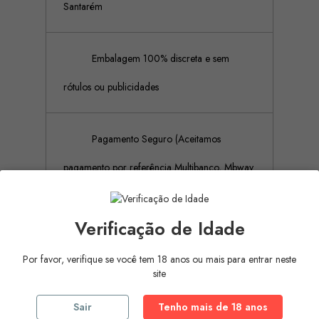
Santarém
Embalagem 100% discreta e sem
rótulos ou publicidades
Pagamento Seguro (Aceitamos
pagamento por referência Multibanco, Mbway
e cartões de crédito)
Verificação de Idade
Por favor, verifique se você tem 18 anos ou mais para entrar neste
Descrição
Detalhes do produto
site
CBL Cobeco Body Lube Water Based é um
Sair
Tenho mais de 18 anos
lubrificante íntimo, que garante prazer natural