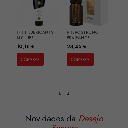
INTT LUBRICANTS -
PHEROSTRONG -
EXTA
MY LUBE...
FRAGANCE...
HEAT.
Preço
Preço
Preç
10,16 €
28,45 €
14,2
COMPRAR
COMPRAR
CO
Novidades da
Desejo
Secreto