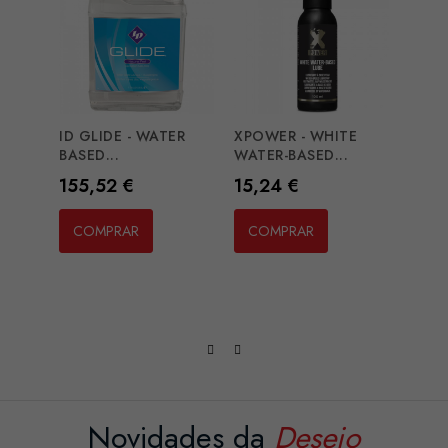
ID GLIDE - WATER
XPOWER - WHITE
BASED...
WATER-BASED...
Preço
Preço
155,52 €
15,24 €
BRUM
SLIDI
COMPRAR
COMPRAR
Preç
1,01
CO
Novidades da
Desejo