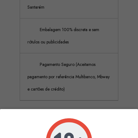
Santarém
Embalagem 100% discreta e sem
rótulos ou publicidades
Pagamento Seguro (Aceitamos
pagamento por referência Multibanco, Mbway
e cartões de crédito)
Descrição
Detalhes do produto
Durex Naturals Extra Sensitive, é um lubrificante