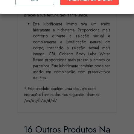
CBL Cobeco Body Lube Water Based é um
lubrificante íntimo, que garante um prazer natural
graças à sua textura deslizante única.
Este lubrificante íntimo tem um efeito
hidratante e hidratante. Proporciona mais
conforto durante a relação sexual e
complementa a lubrificação natural do
corpo, tornando a relação sexual mais
intensa. CBL Cobeco Body Lube Water
Based proporciona mais prazer a ambos os
parceiros. Este lubrificante também pode ser
usado em combinação com preservativos
de látex.
* Este produto contém uma etiqueta com
instruções fornecidas nos seguintes idiomas:
/en/de/fr/es/it/nl/
16 Outros Produtos Na