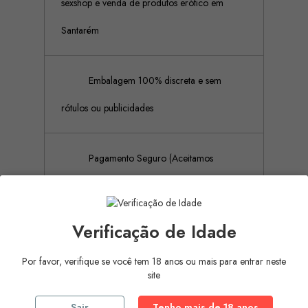
sexshop e venda de produtos erótico em
Santarém
Embalagem 100% discreta e sem
rótulos ou publicidades
Pagamento Seguro (Aceitamos
pagamento por referência Multibanco, Mbway
e cartões de crédito)
Verificação de Idade
Por favor, verifique se você tem 18 anos ou mais para entrar neste
site
Descrição
Detalhes do produto
Sair
Tenho mais de 18 anos