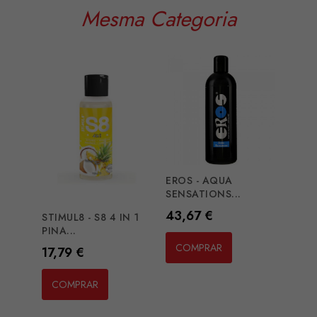
Mesma Categoria
EROS - AQUA
DURE
SENSATIONS...
NATU
Preço
Preç
43,67 €
10,1
STIMUL8 - S8 4 IN 1
PINA...
COMPRAR
CO
Preço
17,79 €
COMPRAR