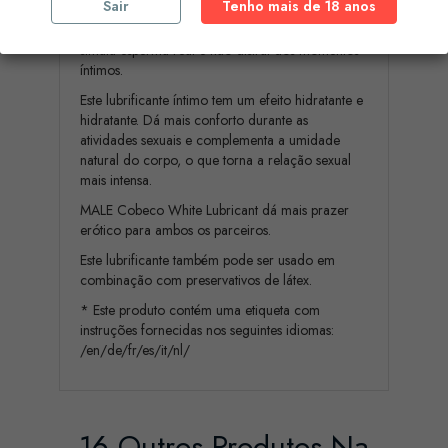
Sair
Tenho mais de 18 anos
MALE Cobeco White Lubricant é um lubrificante
íntimo à base de água. A cor branca natural
simula esperma real e não distrai dos momentos
íntimos.
Este lubrificante íntimo tem um efeito hidratante e
hidratante. Dá mais conforto durante as
atividades sexuais e complementa a umidade
natural do corpo, o que torna a relação sexual
mais intensa.
MALE Cobeco White Lubricant dá mais prazer
erótico para ambos os parceiros.
Este lubrificante também pode ser usado em
combinação com preservativos de látex.
* Este produto contém uma etiqueta com
instruções fornecidas nos seguintes idiomas:
/en/de/fr/es/it/nl/
16 Outros Produtos Na