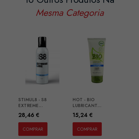
Mesma Categoria
STIMUL8 - S8
HOT - BIO
HOT 
EXTREME...
LUBRICANT...
LUBRI
Preço
Preço
Preç
28,46 €
15,24 €
17,2
COMPRAR
COMPRAR
CO