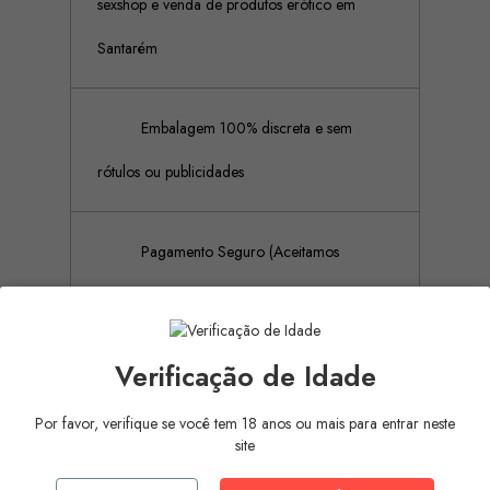
sexshop e venda de produtos erótico em
Santarém
Embalagem 100% discreta e sem
rótulos ou publicidades
Pagamento Seguro (Aceitamos
pagamento por referência Multibanco, Mbway
e cartões de crédito)
Verificação de Idade
Por favor, verifique se você tem 18 anos ou mais para entrar neste
Descrição
Detalhes do produto
site