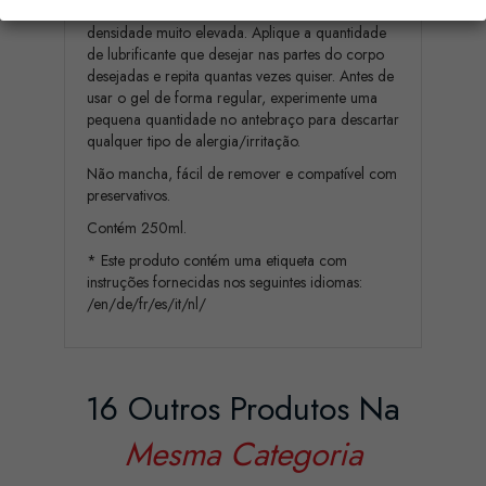
É um lubrificante à base de água com uma
densidade muito elevada. Aplique a quantidade
de lubrificante que desejar nas partes do corpo
desejadas e repita quantas vezes quiser. Antes de
usar o gel de forma regular, experimente uma
pequena quantidade no antebraço para descartar
qualquer tipo de alergia/irritação.
Não mancha, fácil de remover e compatível com
preservativos.
Contém 250ml.
* Este produto contém uma etiqueta com
instruções fornecidas nos seguintes idiomas:
/en/de/fr/es/it/nl/
16 Outros Produtos Na
Mesma Categoria