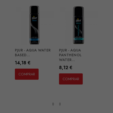
PJUR - AQUA WATER
PJUR - AQUA
INTI
BASED...
PANTHENOL
BOYGL
WATER...
Preço
Preç
14,18 €
7,11
Preço
8,12 €
COMPRAR
CO
COMPRAR