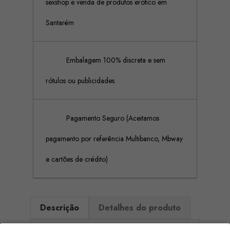
sexshop e venda de produtos erótico em
Santarém
Embalagem 100% discreta e sem
rótulos ou publicidades
Pagamento Seguro (Aceitamos
pagamento por referência Multibanco, Mbway
e cartões de crédito)
Descrição
Detalhes do produto