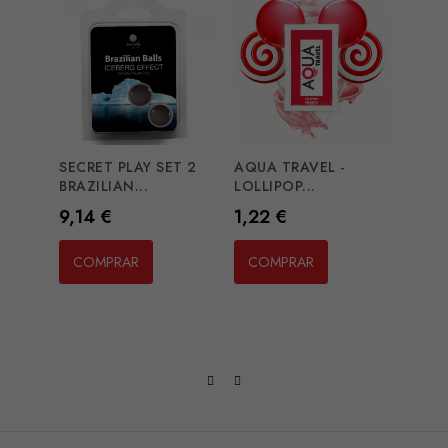
SECRET PLAY SET 2
AQUA TRAVEL -
BRAZILIAN...
LOLLIPOP...
Preço
Preço
9,14 €
1,22 €
EROS
POWD
COMPRAR
COMPRAR
Preç
30,
CO