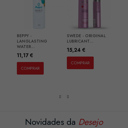
BEPPY -
SWEDE - ORIGINAL
LANGLASTING
LUBRICANT...
WATER...
Preço
15,24 €
HOT 
Preço
11,17 €
LUBRI
COMPRAR
Preç
15,2
COMPRAR
CO
Novidades da
Desejo