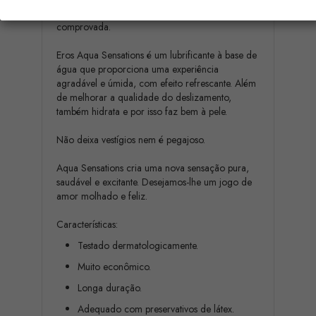
jogos e necessidades, além de nossa formulação
comprovada.
Eros Aqua Sensations é um lubrificante à base de
água que proporciona uma experiência
agradável e úmida, com efeito refrescante. Além
de melhorar a qualidade do deslizamento,
também hidrata e por isso faz bem à pele.
Não deixa vestígios nem é pegajoso.
Aqua Sensations cria uma nova sensação pura,
saudável e excitante. Desejamos-lhe um jogo de
amor molhado e feliz.
Características:
Testado dermatologicamente.
Muito econômico.
Longa duração.
Adequado com preservativos de látex.