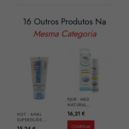
16 Outros Produtos Na
Mesma Categoria
PJUR - MED
NATURAL...
Preço
16,21 €
HOT - ANAL
STIMU
SUPERGLIDE...
VANIL
COMPRAR
Preço
Preç
15,24 €
16,7