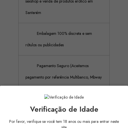
sexshop e venda de produtos erótico em
Santarém
Embalagem 100% discreta e sem
rótulos ou publicidades
Pagamento Seguro (Aceitamos
pagamento por referência Multibanco, Mbway
e cartões de crédito)
Verificação de Idade
Descrição
Detalhes do produto
Por favor, verifique se você tem 18 anos ou mais para entrar neste
site