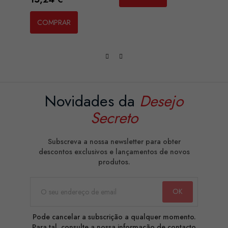
COMPRAR
CO
Novidades da
Desejo
Secreto
Subscreva a nossa newsletter para obter
descontos exclusivos e lançamentos de novos
produtos.
Pode cancelar a subscrição a qualquer momento.
Para tal, consulte a nossa informação de contacto