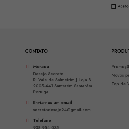
Aceito
CONTATO
PRODU
Morada
Promoç
Desejo Secreto
Novos p
R. Vale de Salmeirim J Loja B
Top de 
2005-441 Santarém Santarém
Portugal
Envia-nos um email
secretodesejo24@gmail.com
Telefone
938 954 035