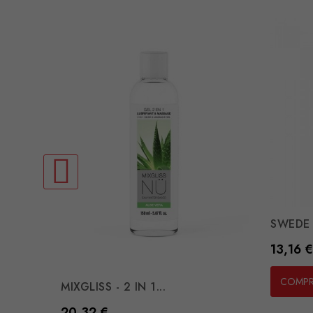
SWEDE 
Preço
13,16 €
COMP
MIXGLISS - 2 IN 1...
Preço
20,32 €