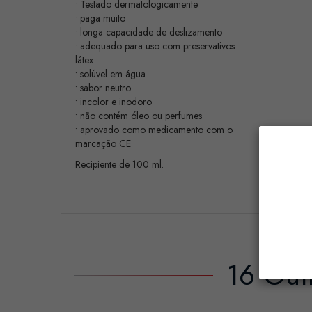
• Testado dermatologicamente
• paga muito
• longa capacidade de deslizamento
• adequado para uso com preservativos
látex
• solúvel em água
• sabor neutro
• incolor e inodoro
• não contém óleo ou perfumes
• aprovado como medicamento com o
marcação CE
Recipiente de 100 ml.
16 Out