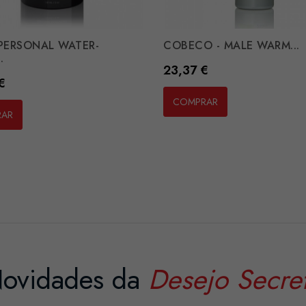
 PERSONAL WATER-
COBECO - MALE WARM...
.
Preço
23,37 €
€
COMPRAR
RAR
ovidades da
Desejo Secre