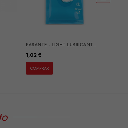
PASANTE - LIGHT LUBRICANT...
STIMUL
Preço
Preço
1,02 €
16,78 
COMPRAR
COMP
to