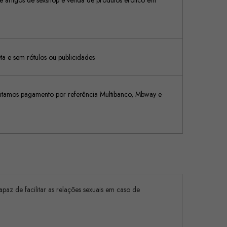
 artigos de sexshop e venda de produtos erótico em
 e sem rótulos ou publicidades
tamos pagamento por referência Multibanco, Mbway e
apaz de facilitar as relações sexuais em caso de