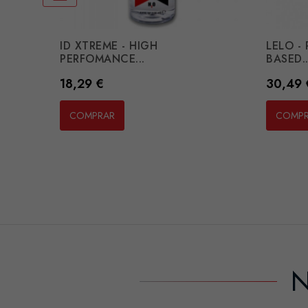
ID XTREME - HIGH
LELO -
PERFOMANCE...
BASED..
Preço
Preço
18,29 €
30,49 
COMPRAR
COMP
N