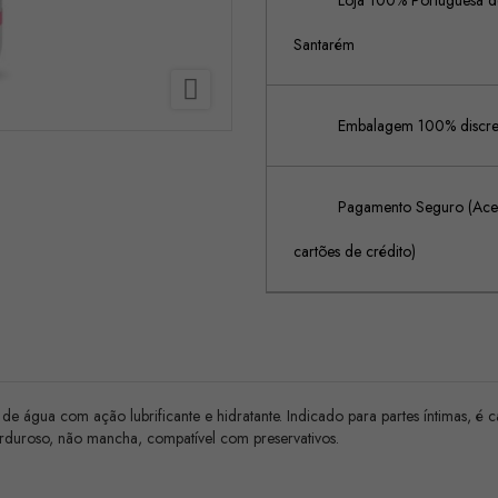
Loja 100% Portuguesa de
Santarém

Embalagem 100% discreta
Pagamento Seguro (Acei
cartões de crédito)
 de água com ação lubrificante e hidratante. Indicado para partes íntimas, é c
 gorduroso, não mancha, compatível com preservativos.