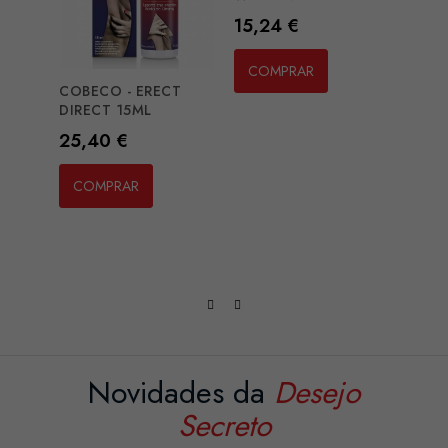
Preço
15,24 €
COMPRAR
COBECO - ERECT
EROS
DIRECT 15ML
WATE
Preço
Preç
25,40 €
11,1
COMPRAR
CO
Novidades da
Desejo
Secreto