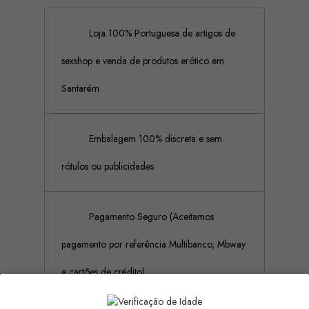
Loja 100% Portuguesa de artigos de
sexshop e venda de produtos erótico em
Santarém
Embalagem 100% discreta e sem
rótulos ou publicidades
Pagamento Seguro (Aceitamos
pagamento por referência Multibanco, Mbway
e cartões de crédito)