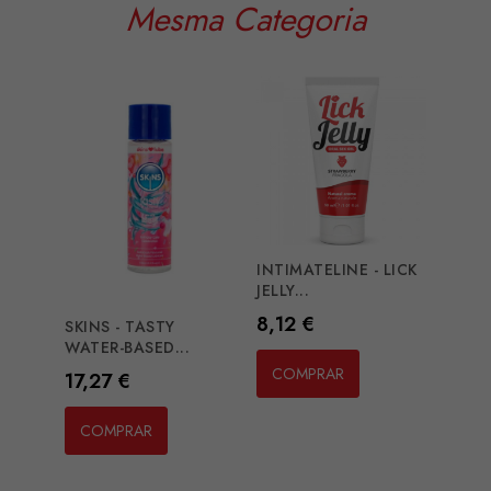
Mesma Categoria
INTIMATELINE - LICK
INTI
JELLY...
LUXUR
Preço
Preç
8,12 €
11,1
SKINS - TASTY
WATER-BASED...
COMPRAR
CO
Preço
17,27 €
COMPRAR