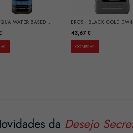
 AQUA WATER BASED...
EROS - BLACK GOLD 0W40
Preço
€
43,67 €
RAR
COMPRAR
ovidades da
Desejo Secre