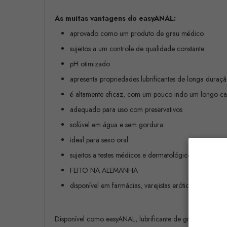
As muitas vantagens do easyANAL:
aprovado como um produto de grau médico
sujeitos a um controle de qualidade constante
pH otimizado
apresenta propriedades lubrificantes de longa duraç
é altamente eficaz, com um pouco indo um longo c
adequado para uso com preservativos
solúvel em água e sem gordura
ideal para sexo oral
sujeitos a testes médicos e dermatológicos regulares
FEITO NA ALEMANHA
disponível em farmácias, varejistas eróticos bem abast
Disponível como easyANAL, lubrificante de grau médico, 