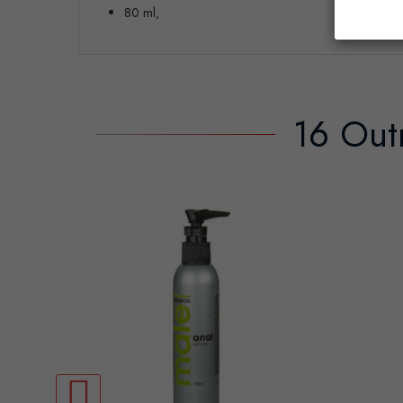
80 ml,
16 Out