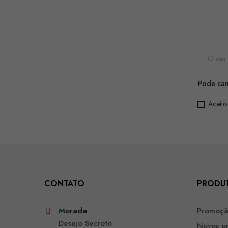
Pode can
Aceito
CONTATO
PRODU
Morada
Promoç
Desejo Secreto
Novos p