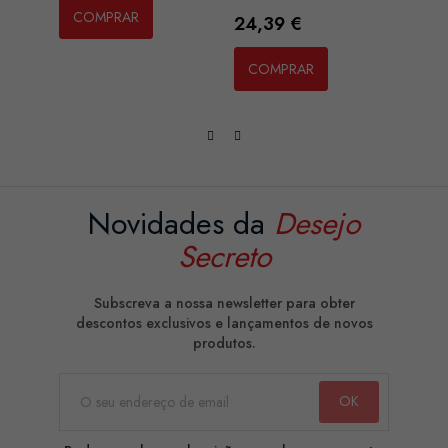
COMPRAR
CO
Preço
24,39 €
COMPRAR
Novidades da
Desejo
Secreto
Subscreva a nossa newsletter para obter
descontos exclusivos e lançamentos de novos
produtos.