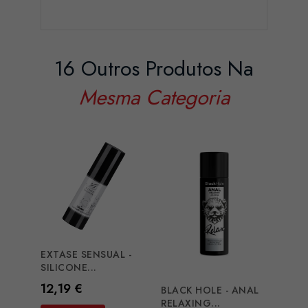
16 Outros Produtos Na
Mesma Categoria
EXTASE SENSUAL -
EROS
SILICONE...
SILIC
Preço
Preç
12,19 €
20,2
BLACK HOLE - ANAL
RELAXING...