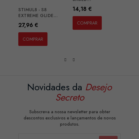
Preço
Preç
14,18 €
20,2
STIMUL8 - S8
EXTREME GLIDE...
COMPRAR
CO
Preço
27,96 €
COMPRAR
Novidades da
Desejo
Secreto
Subscreva a nossa newsletter para obter
descontos exclusivos e lançamentos de novos
produtos.