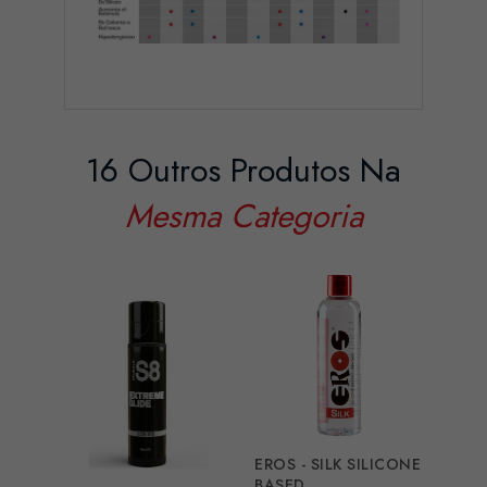
16 Outros Produtos Na
Mesma Categoria
EROS - SILK SILICONE
EROS
BASED...
SILIC