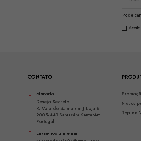
Pode can
Aceito
CONTATO
PRODU
Morada
Promoç
Desejo Secreto
Novos p
R. Vale de Salmeirim J Loja B
Top de 
2005-441 Santarém Santarém
Portugal
Envia-nos um email
secretodesejo24@gmail.com