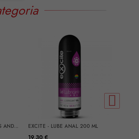
tegoria
 AND...
EXCITE - LUBE ANAL 200 ML
JOYDIV
Preço
Preço
19,30 €
17,27 