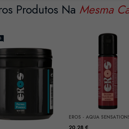
ros Produtos Na
Mesma Ca
S
EROS - AQUA SENSATIONS
Preço
20,28 €