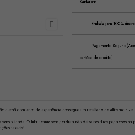
Santarém

Embalagem 100% discreta
Pagamento Seguro (Acei
cartões de crédito)
ção alemã com anos de experiência consegue um resultado de altíssimo nível.
ensibilidade. O lubrificante sem gordura não deixa resíduos pegajosos na pe
lações sexuais!