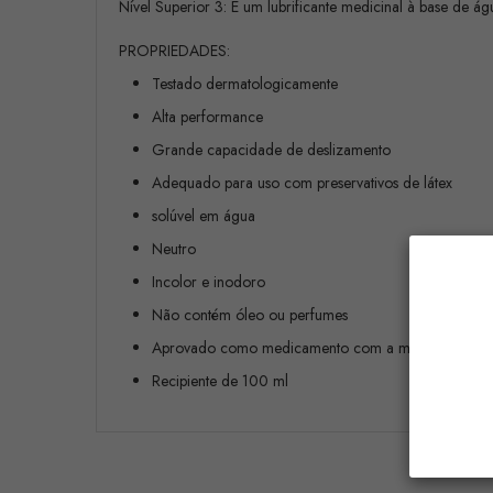
Nível Superior 3: É um lubrificante medicinal à base de á
PROPRIEDADES:
Testado dermatologicamente
Alta performance
Grande capacidade de deslizamento
Adequado para uso com preservativos de látex
solúvel em água
Neutro
Incolor e inodoro
Não contém óleo ou perfumes
Aprovado como medicamento com a marca CE
Recipiente de 100 ml