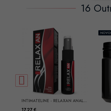
16 Out
NOVO
INTIMATELINE - RELAXAN ANAL...
Preço
17,27 €