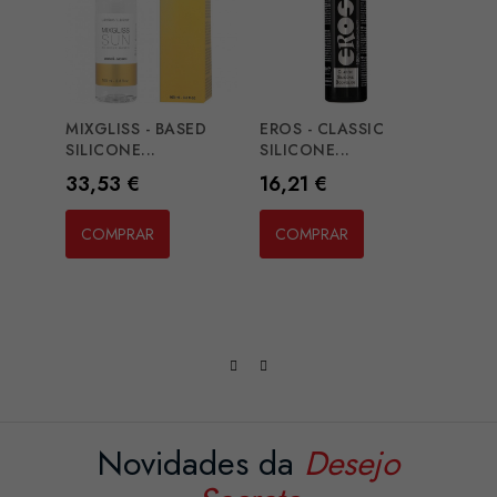
MIXGLISS - BASED
EROS - CLASSIC
INTI
SILICONE...
SILICONE...
TOTAL
Preço
Preço
Preç
33,53 €
16,21 €
24,3
COMPRAR
COMPRAR
CO
Novidades da
Desejo