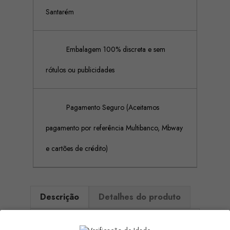
Santarém
Embalagem 100% discreta e sem
rótulos ou publicidades
Pagamento Seguro (Aceitamos
pagamento por referência Multibanco, Mbway
e cartões de crédito)
Descrição
Detalhes do produto
A Eros Experience é algo simplesmente perfeito, a