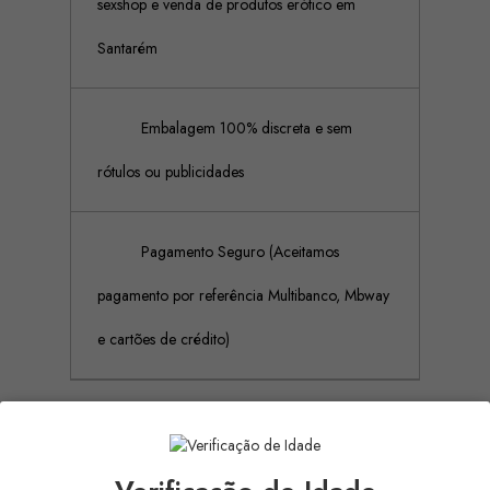
sexshop e venda de produtos erótico em
Santarém
Embalagem 100% discreta e sem
rótulos ou publicidades
Pagamento Seguro (Aceitamos
pagamento por referência Multibanco, Mbway
e cartões de crédito)
Descrição
Detalhes do produto