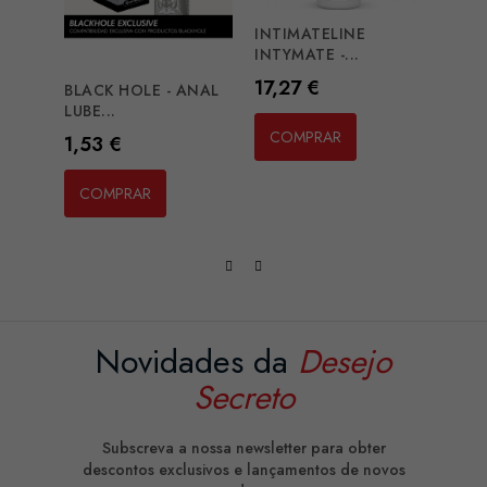
INTIMATELINE
EXCIT
INTYMATE -...
ORIG
Preço
Preç
17,27 €
13,1
BLACK HOLE - ANAL
LUBE...
COMPRAR
CO
Preço
1,53 €
COMPRAR
Novidades da
Desejo
Secreto
Subscreva a nossa newsletter para obter
descontos exclusivos e lançamentos de novos