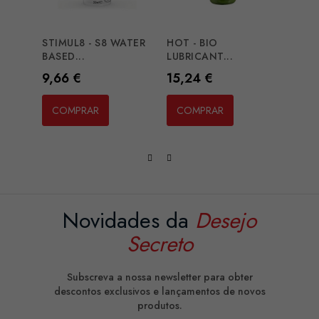
STIMUL8 - S8 WATER
HOT - BIO
STIMU
BASED...
LUBRICANT...
CHOC
Preço
Preço
Preç
9,66 €
15,24 €
16,7
COMPRAR
COMPRAR
CO
Novidades da
Desejo
Secreto
Subscreva a nossa newsletter para obter
descontos exclusivos e lançamentos de novos
produtos.