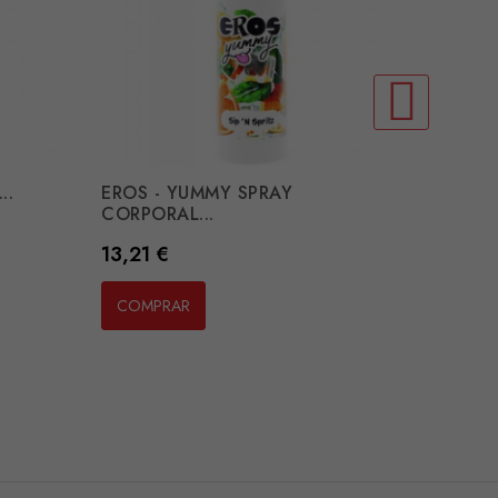
..
EROS - YUMMY SPRAY
EROS-A
CORPORAL...
Preço
22,31 
Preço
13,21 €
COMP
COMPRAR