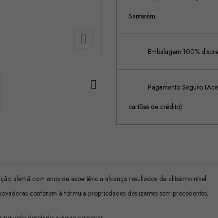
Santarém

Embalagem 100% discreta

Pagamento Seguro (Acei
cartões de crédito)
ação alemã com anos de experiência alcança resultados de altíssimo nível.
 inovadoras conferem à fórmula propriedades deslizantes sem precedentes.
brinquedo desejado e deixe começar