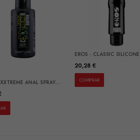
EROS - CLASSIC SILICONE.
Preço
20,28 €
COMPRAR
EXXTREME ANAL SPRAY...
€
RAR