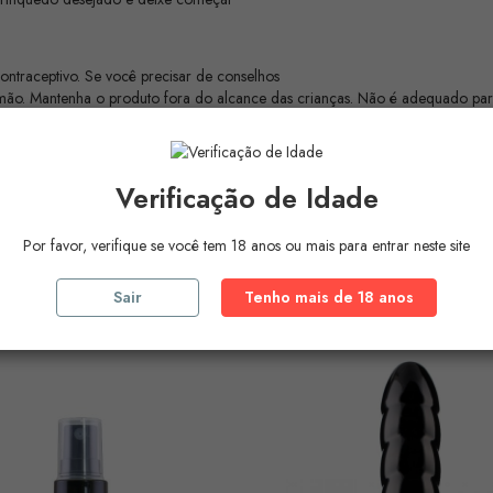
traceptivo. Se você precisar de conselhos
à mão. Mantenha o produto fora do alcance das crianças. Não é adequado pa
oxietanol, etilhexilglicerina, PEG-90M, sílica, cálcio como sais mistos
Verificação de Idade
Por favor, verifique se você tem 18 anos ou mais para entrar neste site
ros Produtos Na
Mesma Ca
Sair
Tenho mais de 18 anos