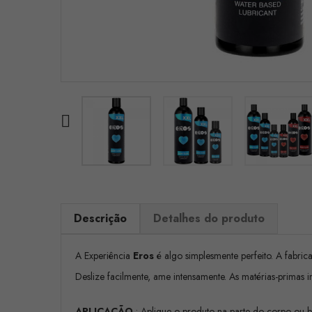

Descrição
Detalhes do produto
A Experiência
Eros
é algo simplesmente perfeito. A fabric
Deslize facilmente, ame intensamente. As matérias-primas
APLICAÇÃO
: Aplique o produto na parte do corpo ou 