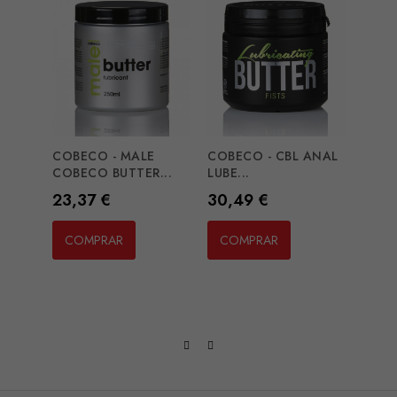
COBECO - MALE
COBECO - CBL ANAL
COBECO BUTTER...
LUBE...
Preço
Preço
23,37 €
30,49 €
HOT 
SUPER
COMPRAR
COMPRAR
Preç
15,2
CO