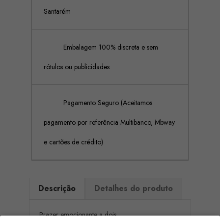
Santarém
Embalagem 100% discreta e sem
rótulos ou publicidades
Pagamento Seguro (Aceitamos
pagamento por referência Multibanco, Mbway
e cartões de crédito)
Descrição
Detalhes do produto
Prazer emocionante a dois.