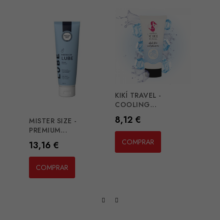
KIKÍ TRAVEL -
DURE
COOLING...
Preç
14,2
Preço
8,12 €
MISTER SIZE -
PREMIUM...
CO
COMPRAR
Preço
13,16 €
COMPRAR