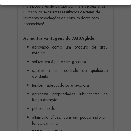
que fizeram do AQUAglide um dos lubrificantes
mais populares da Europa por mais de dez anos.
E, claro, os excelentes resultados de testes de
inúmeras associações de consumidores bem
conhecidas!
As muitas vantagens do AQUAglide:
aprovado como um produto de grau
médico
solúvel em água e sem gordura
sujeitos a um controle de qualidade
constante
também adequado para sexo oral
apresenta propriedades lubrificantes de
longa duração
pH otimizado
altamente eficaz, com um pouco indo um
longo caminho