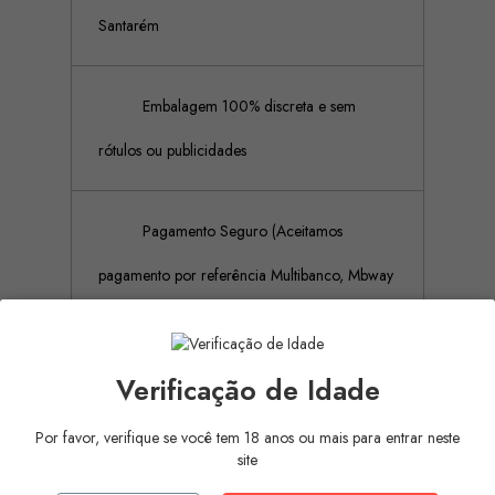
Santarém
Embalagem 100% discreta e sem
rótulos ou publicidades
Pagamento Seguro (Aceitamos
pagamento por referência Multibanco, Mbway
e cartões de crédito)
Verificação de Idade
Descrição
Detalhes do produto
Por favor, verifique se você tem 18 anos ou mais para entrar neste
site
Lubrificante de silicone de extrema durabilidade,