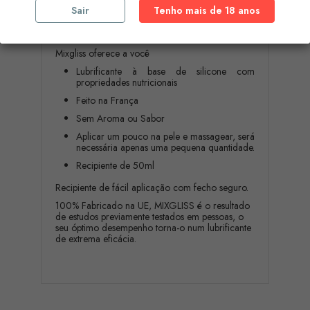
Mixgliss lança a gama de lubrificantes naturais à
Sair
Tenho mais de 18 anos
base de silicone para transformar as relações
anais ou vaginais que requerem uma lubrificação
de longa duração num verdadeiro prazer.
Mixgliss oferece a você
Lubrificante à base de silicone com
propriedades nutricionais
Feito na França
Sem Aroma ou Sabor
Aplicar um pouco na pele e massagear, será
necessária apenas uma pequena quantidade.
Recipiente de 50ml
Recipiente de fácil aplicação com fecho seguro.
100% Fabricado na UE, MIXGLISS é o resultado
de estudos previamente testados em pessoas, o
seu óptimo desempenho torna-o num lubrificante
de extrema eficácia.