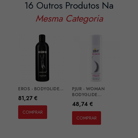
16 Outros Produtos Na
Mesma Categoria
EROS - BODYGLIDE...
PJUR - WOMAN
ID MI
BODYGLIDE...
LUBRI
Preço
81,27 €
Preço
Preç
48,74 €
41,6
COMPRAR
COMPRAR
CO