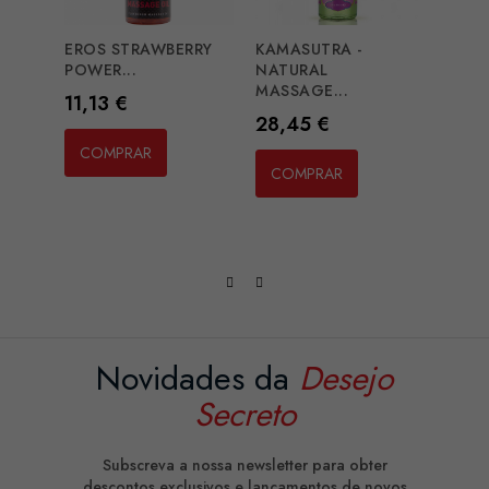
EROS STRAWBERRY
KAMASUTRA -
EROS
POWER...
NATURAL
CLIT 
MASSAGE...
Preço
Preç
11,13 €
30,
Preço
28,45 €
COMPRAR
CO
COMPRAR
Novidades da
Desejo
Secreto
Subscreva a nossa newsletter para obter
descontos exclusivos e lançamentos de novos