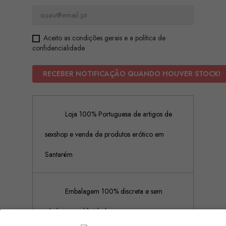
Aceito as condições gerais e a política de
confidencialidade
RECEBER NOTIFICAÇÃO QUANDO HOUVER STOCK!
Loja 100% Portuguesa de artigos de
sexshop e venda de produtos erótico em
Santarém
Embalagem 100% discreta e sem
rótulos ou publicidades