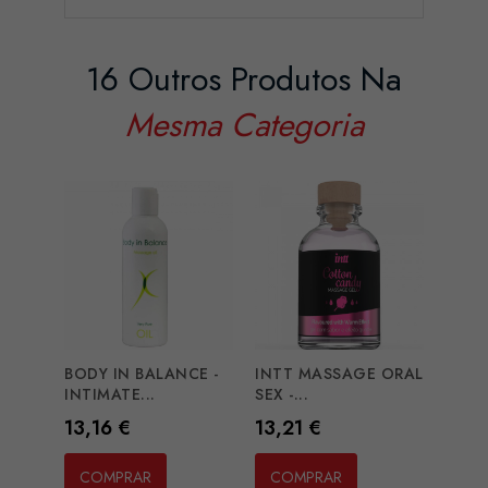
16 Outros Produtos Na
Mesma Categoria
BODY IN BALANCE -
INTT MASSAGE ORAL
ID V
INTIMATE...
SEX -...
BODY.
Preço
Preço
Preç
13,16 €
13,21 €
45,7
COMPRAR
COMPRAR
CO