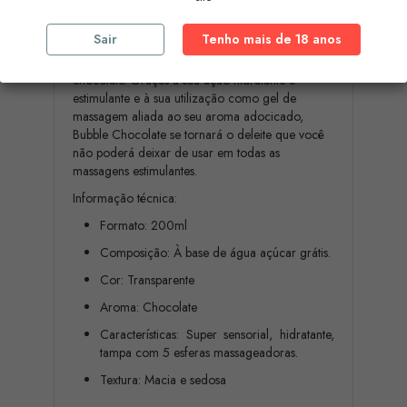
Uma doce tentação de prazer.
Sair
Tenho mais de 18 anos
Gel de massagem ultra sensorial com aroma de
chocolate. Graças à sua ação hidratante e
estimulante e à sua utilização como gel de
massagem aliada ao seu aroma adocicado,
Bubble Chocolate se tornará o deleite que você
não poderá deixar de usar em todas as
massagens estimulantes.
Informação técnica:
Formato: 200ml
Composição: À base de água açúcar grátis.
Cor: Transparente
Aroma: Chocolate
Características: Super sensorial, hidratante,
tampa com 5 esferas massageadoras.
Textura: Macia e sedosa