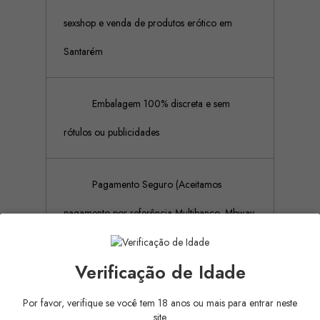
sexshop e venda de produtos erótico em
Santarém
Embalagem 100% discreta e sem
rótulos ou publicidades
Pagamento Seguro (Aceitamos
pagamento por referência Multibanco, Mbway
e cartões de crédito)
Verificação de Idade
Por favor, verifique se você tem 18 anos ou mais para entrar neste
Descrição
Detalhes do produto
site