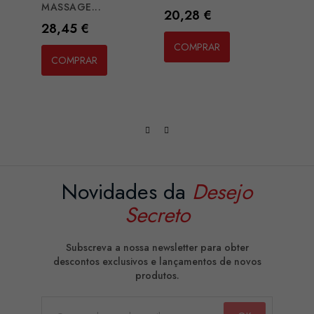
MASSAGE...
Preço
Preç
20,28 €
12,1
Preço
28,45 €
COMPRAR
CO
COMPRAR
Novidades da
Desejo
Secreto
Subscreva a nossa newsletter para obter
descontos exclusivos e lançamentos de novos
produtos.