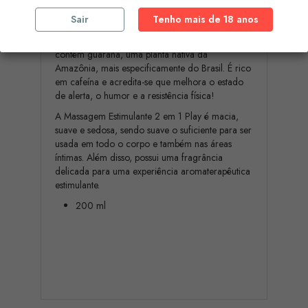
guaraná estimulante Durex apresenta a nova
Sair
Tenho mais de 18 anos
coleção Massage Moods.
O gel 2 em 1 para massagem estimulante Play
contém guaraná, uma planta nativa da
Amazônia, mais especificamente do Brasil. É rico
em cafeína e acredita-se que melhora o estado
de alerta, o humor e a resistência física!
A Massagem Estimulante 2 em 1 Play é macia,
suave e sedosa, sendo suave o suficiente para ser
usada em todo o corpo e também nas áreas
íntimas. Além disso, possui uma fragrância
delicada para uma experiência aromaterapêutica
estimulante.
200 ml