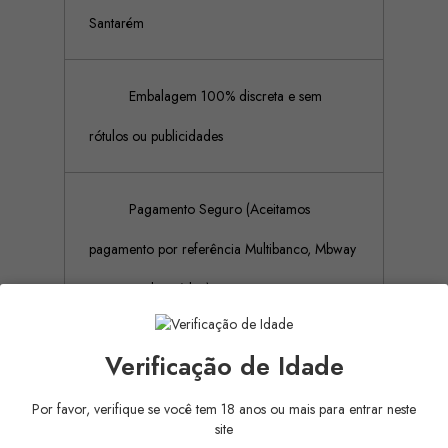
Santarém
Embalagem 100% discreta e sem
rótulos ou publicidades
Pagamento Seguro (Aceitamos
pagamento por referência Multibanco, Mbway
e cartões de crédito)
Verificação de Idade
Descrição
Detalhes do produto
Por favor, verifique se você tem 18 anos ou mais para entrar neste
site
Lubrificante íntimo e gel de massagem com