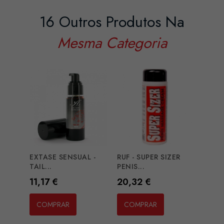
16 Outros Produtos Na
Mesma Categoria
EXTASE SENSUAL -
RUF - SUPER SIZER
EROS
TAIL...
PENIS...
MASS
Preço
Preço
Preç
11,17 €
20,32 €
20,2
COMPRAR
COMPRAR
CO