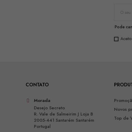
Pode can
Aceito
CONTATO
PRODU
Morada
Promoç
Desejo Secreto
Novos p
R. Vale de Salmeirim J Loja B
Top de 
2005-441 Santarém Santarém
Portugal