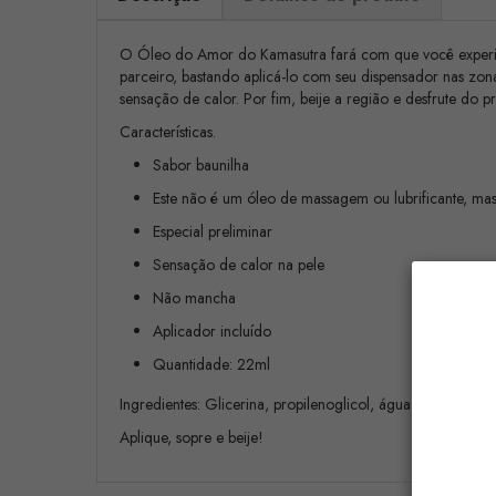
O Óleo do Amor do Kamasutra fará com que você experimen
parceiro, bastando aplicá-lo com seu dispensador nas zon
sensação de calor. Por fim, beije a região e desfrute do 
Características.
Sabor baunilha
Este não é um óleo de massagem ou lubrificante, mas
Especial preliminar
Sensação de calor na pele
Não mancha
Aplicador incluído
Quantidade: 22ml
Ingredientes: Glicerina, propilenoglicol, água, sabor, s
Aplique, sopre e beije!