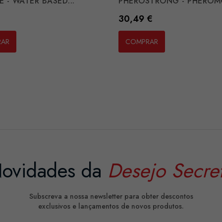
E - WATER BASED...
PHEROSTRONG - PHEROMO
Preço
30,49 €
RAR
COMPRAR
ovidades da
Desejo Secre
Subscreva a nossa newsletter para obter descontos
exclusivos e lançamentos de novos produtos.