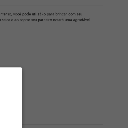
tenso, você pode utilizá-lo para brincar com seu
u seios e ao soprar seu parceiro notará uma agradável
.