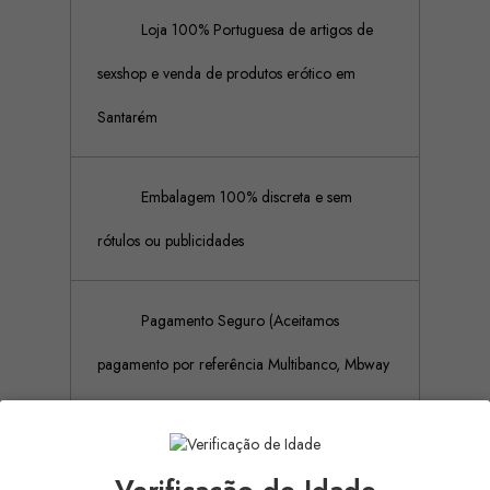
Loja 100% Portuguesa de artigos de
sexshop e venda de produtos erótico em
Santarém
Embalagem 100% discreta e sem
rótulos ou publicidades
Pagamento Seguro (Aceitamos
pagamento por referência Multibanco, Mbway
e cartões de crédito)