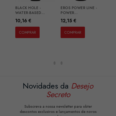
BLACK HOLE -
EROS POWER LINE -
EROS 
WATER-BASED...
POWER...
BASED
Preço
Preço
Preç
10,16 €
12,15 €
14,1
COMPRAR
COMPRAR
CO
Novidades da
Desejo
Secreto
Subscreva a nossa newsletter para obter
descontos exclusivos e lançamentos de novos