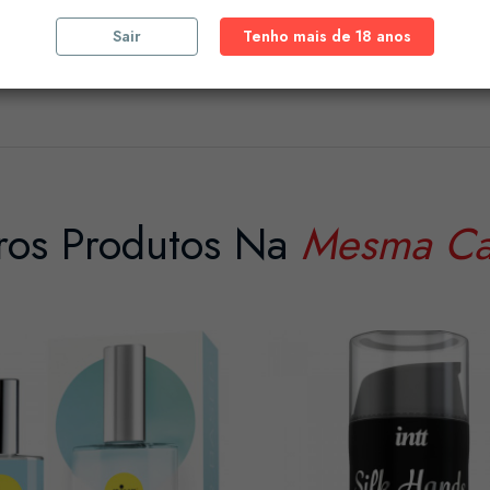
Sair
Tenho mais de 18 anos
ros Produtos Na
Mesma Ca