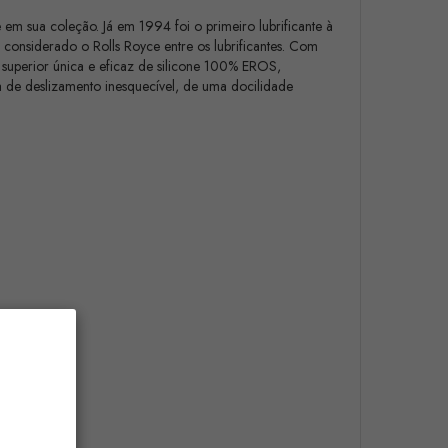
m sua coleção. Já em 1994 foi o primeiro lubrificante à
 considerado o Rolls Royce entre os lubrificantes. Com
 superior única e eficaz de silicone 100% EROS,
 de deslizamento inesquecível, de uma docilidade