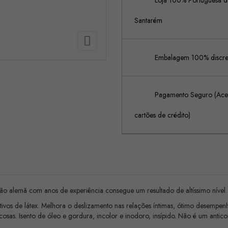
Loja 100% Portuguesa de
Santarém

Embalagem 100% discreta
Pagamento Seguro (Acei
cartões de crédito)
ção alemã com anos de experiência consegue um resultado de altíssimo nível.
ativos de látex. Melhora o deslizamento nas relações íntimas, ótimo desempen
osas. Isento de óleo e gordura, incolor e inodoro, insípido. Não é um anti