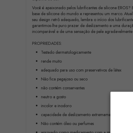
Você é apaixonado pelos lubrificantes de silicone EROS?
base de silicone do mundo e representou um marco. Atualm
seu design retrô adequado, lembra o início dos lubrifica
garantimos-lhe puro prazer de deslizamento e uma duraçã
incomparável e de uma sensação de pele agradavelmente
PROPRIEDADES:
Testado dermatologicamente
rende muito
adequado para uso com preservativos de látex
Não fica pegajoso ou seco
não contém conservantes
neutro a gosto
incolor e inodoro
capacidade de deslizamento extremamente durável
Não contém óleo ou perfumes
aprovado como medicamento com a marca CE