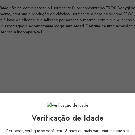
 Então não há como perder o Lubrificante Superconcentrado EROS Bodyglide e
ente, continua a produção do clássico lubrificante à base de silicone EROS,
ntes à base de silicone. A qualidade permanece a mesma: com a sua qualidade
o escorregadia extremamente longa sem secar! Desfrute de uma experiência
 sedosa e incomparável!
Verificação de Idade
Por favor, verifique se você tem 18 anos ou mais para entrar neste site