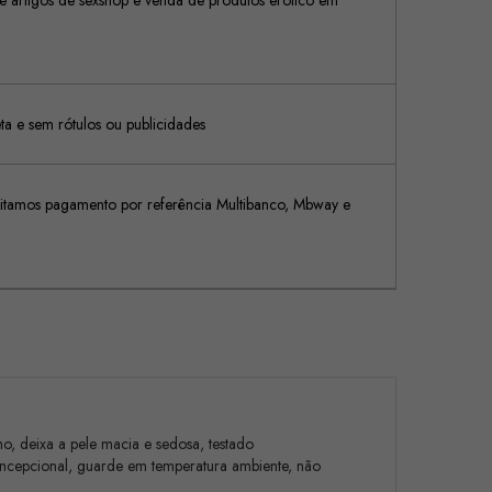
 artigos de sexshop e venda de produtos erótico em
 e sem rótulos ou publicidades
tamos pagamento por referência Multibanco, Mbway e
ho, deixa a pele macia e sedosa, testado
concepcional, guarde em temperatura ambiente, não