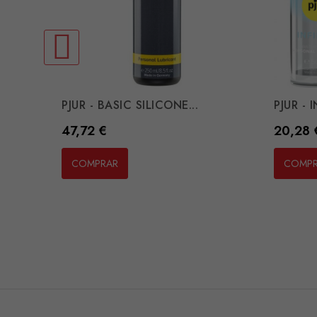
PJUR - BASIC SILICONE...
PJUR - 
Preço
Preço
47,72 €
20,28 
COMPRAR
COMP