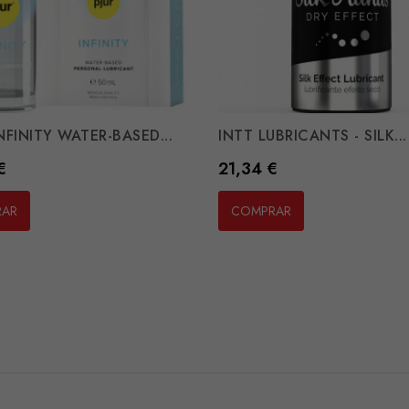
INFINITY WATER-BASED...
INTT LUBRICANTS - SILK...
Preço
€
21,34 €
RAR
COMPRAR