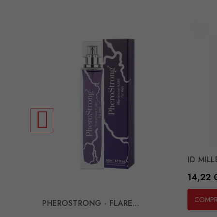
ID MILL
Preço
14,22 
COMP
PHEROSTRONG - FLARE...