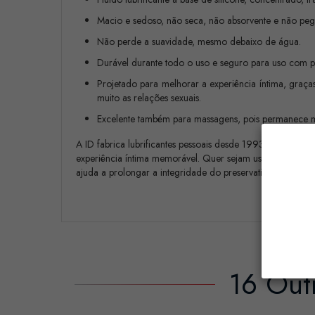
Macio e sedoso, não seca, não absorvente e não peg
Não perde a suavidade, mesmo debaixo de água.
Durável durante todo o uso e seguro para uso com pr
Projetado para melhorar a experiência íntima, graça
muito as relações sexuais.
Excelente também para massagens, pois permanece 
A ID fabrica lubrificantes pessoais desde 1993 e é especi
experiência íntima memorável. Quer sejam usados sozinhos 
ajuda a prolongar a integridade do preservativo e a aumen
16 Out