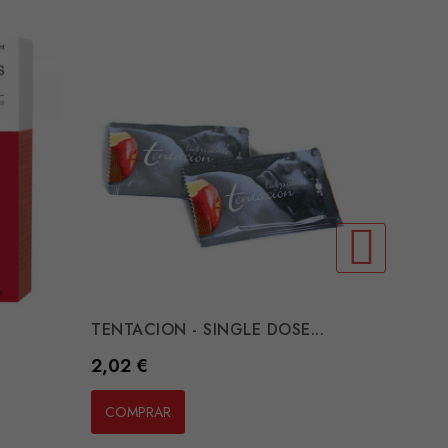
TENTACION - SINGLE DOSE...
PJUR -
Preço
Preço
2,02 €
10,11 
COMPRAR
COMP