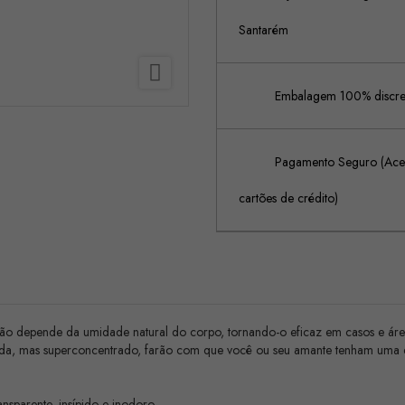
Santarém

Embalagem 100% discreta
Pagamento Seguro (Acei
cartões de crédito)
 não depende da umidade natural do corpo, tornando-o eficaz em casos e área
eda, mas superconcentrado, farão com que você ou seu amante tenham uma e
ansparente, insípido e inodoro.