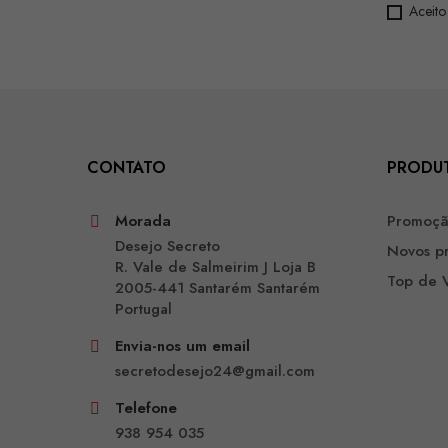
Aceito
CONTATO
PRODU
Morada
Promoç
Desejo Secreto
Novos p
R. Vale de Salmeirim J Loja B
Top de 
2005-441 Santarém Santarém
Portugal
Envia-nos um email
secretodesejo24@gmail.com
Telefone
938 954 035