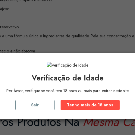
ajoso.
eservativo.
s a uma fórmula única e ingredientes de qualidade. Pela sua concentração e 
macio e não absorve
alista na área. Os lubrificantes de qualidade IDs são especialmente formulad
ou com ou sem preservativos, os lubrificantes ID são projetados para reduzir
tar a estimulação geral.
Verificação de Idade
Por favor, verifique se você tem 18 anos ou mais para entrar neste site
Sair
Tenho mais de 18 anos
ros Produtos Na
Mesma Ca