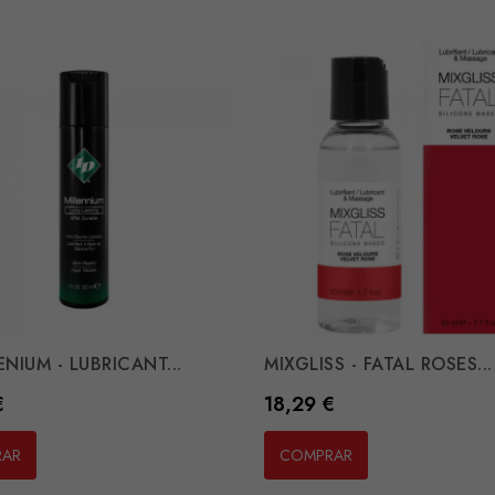
ENIUM - LUBRICANT...
MIXGLISS - FATAL ROSES...
Preço
€
18,29 €
RAR
COMPRAR