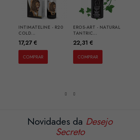
INTIMATELINE - R20
EROS-ART - NATURAL
JOYD
COLD...
TANTRIC...
EROP
Preço
Preço
Preç
17,27 €
22,31 €
21,3
COMPRAR
COMPRAR
CO
Novidades da
Desejo
Secreto