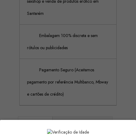
sexshop e venda de produtos erótico em
Santarém
Embalagem 100% discreta e sem
rótulos ou publicidades
Pagamento Seguro (Aceitamos
pagamento por referência Multibanco, Mbway
e cartões de crédito)
Descrição
Detalhes do produto