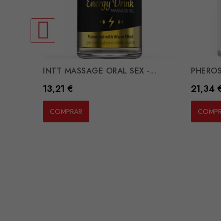
INTT MASSAGE ORAL SEX -...
PHEROS
Preço
Preço
13,21 €
21,34 
COMPRAR
COMP