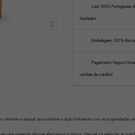
Loja 100% Portuguesa de
Santarém

Embalagem 100% discreta
Pagamento Seguro (Acei
cartões de crédito)
or cativante e sensual que combina a ação hidratante com as propriedades reg
m que pretende sabores alternativos e íntimos. Este gel irá estimular as suas