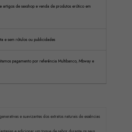
 artigos de sexshop e venda de produtos erótico em
 e sem rótulos ou publicidades
tamos pagamento por referência Multibanco, Mbway e
enerativas e suavizantes dos extratos naturais de essências
 fantasias e adicionar um toque de sabor durante os seus