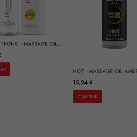
TRONG - MASSAGE OIL...
€
RAR
HOT - MASSAGE OIL AMBER
Preço
15,24 €
COMPRAR