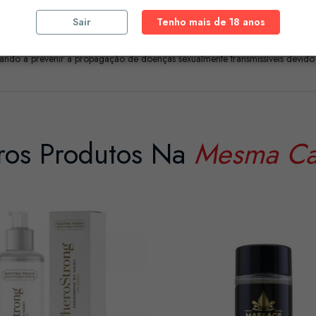
Sair
Tenho mais de 18 anos
m látex
agem comestíveis também são adequados para uso como lubrificantes aromati
udando a prevenir a propagação de doenças sexualmente transmissíveis devido
ros Produtos Na
Mesma Ca