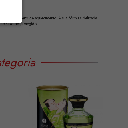
zados com efeito de aquecimento. A sua fórmula delicada
 ao sexo desprotegido.
tegoria