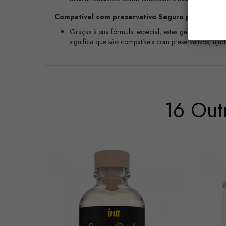
Compatível com preservativo Seguro para uso co
Graças à sua fórmula especial, estes géis de mass
significa que são compatíveis com preservativos, aj
16 Out