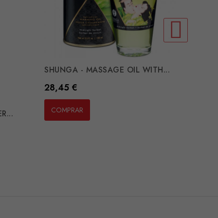
SHUNGA - MASSAGE OIL WITH...
CONTRO
Preço
Preço
28,45 €
12,19 
COMPRAR
COMP
...