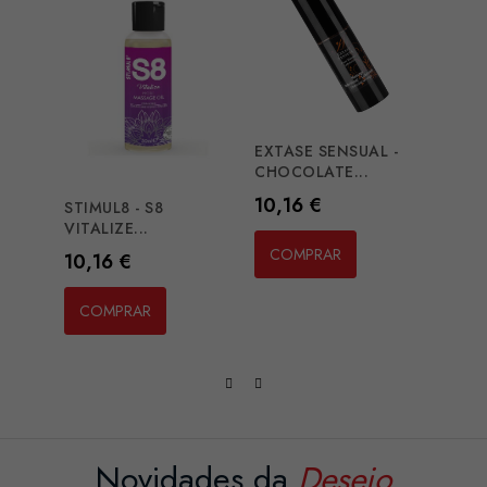
EXTASE SENSUAL -
EROS
CHOCOLATE...
TANTR
Preço
Preç
10,16 €
20,2
STIMUL8 - S8
VITALIZE...
COMPRAR
CO
Preço
10,16 €
COMPRAR
Novidades da
Desejo