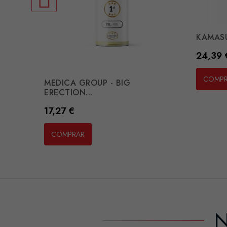
KAMASU
Preço
24,39 
COMP
MEDICA GROUP - BIG
ERECTION...
Preço
17,27 €
COMPRAR
N