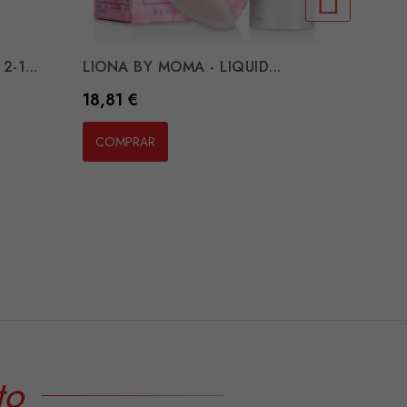
-1...
LIONA BY MOMA - LIQUID...
DUREX 
CONNE
Preço
18,81 €
Preço
16,25 
COMPRAR
COMP
to