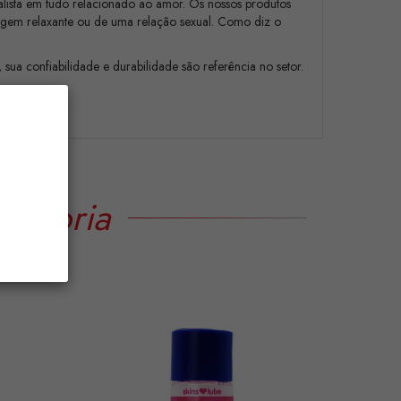
cialista em tudo relacionado ao amor. Os nossos produtos
ssagem relaxante ou de uma relação sexual. Como diz o
 sua confiabilidade e durabilidade são referência no setor.
tegoria