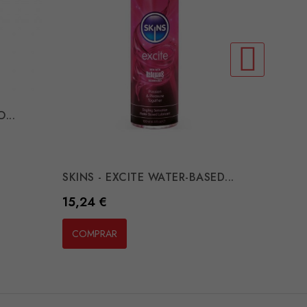
...
SKINS - EXCITE WATER-BASED...
INTT R
Preço
Preço
15,24 €
16,25 
COMPRAR
COMP