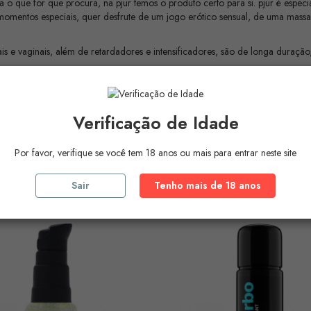
ja o que for que procura, na pjur temos o produto certo para si. pjur é espe
es momentos especiais, quer desfrute de um jogo erótico sensual, de uma ma
ais e vaginais, além de retardadores e intensificadores, são de longa duração,
Verificação de Idade
Por favor, verifique se você tem 18 anos ou mais para entrar neste site
ros Produtos Na
Mesma Ca
Sair
Tenho mais de 18 anos