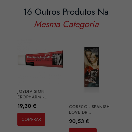
16 Outros Produtos Na
Mesma Categoria
JOYDIVISION
COBE
EROPHARM -...
EAU D
Preço
Preç
19,30 €
17,2
COBECO - SPANISH
LOVE DR...
COMPRAR
CO
Preço
20,53 €