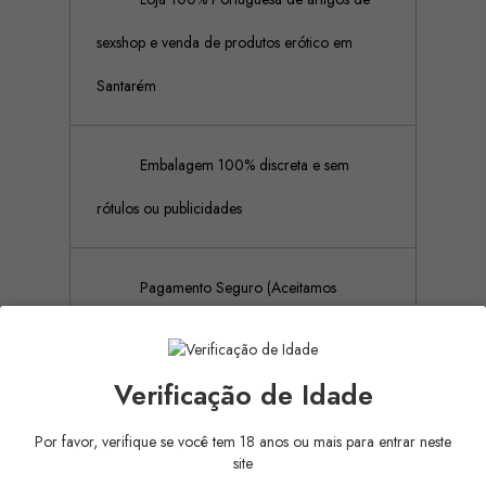
sexshop e venda de produtos erótico em
Santarém
Embalagem 100% discreta e sem
rótulos ou publicidades
Pagamento Seguro (Aceitamos
pagamento por referência Multibanco, Mbway
e cartões de crédito)
Verificação de Idade
Por favor, verifique se você tem 18 anos ou mais para entrar neste
site
Descrição
Detalhes do produto