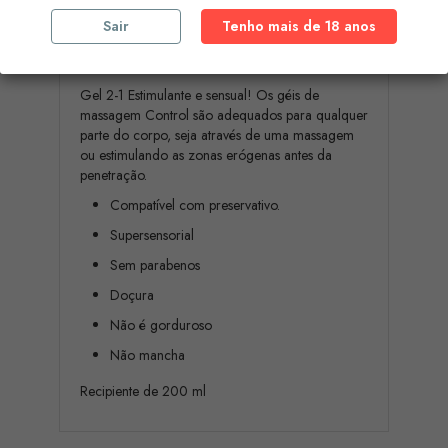
Sair
Tenho mais de 18 anos
Conheça os novos géis de massagem hidratantes
para momentos de sensualidade e diversão.
Gel 2-1 Estimulante e sensual! Os géis de
massagem Control são adequados para qualquer
parte do corpo, seja através de uma massagem
ou estimulando as zonas erógenas antes da
penetração.
Compatível com preservativo.
Supersensorial
Sem parabenos
Doçura
Não é gorduroso
Não mancha
Recipiente de 200 ml