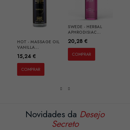
SWEDE - HERBAL
EXTA
APHRODISIAC...
CHOC
Preço
Preç
20,28 €
10,1
HOT - MASSAGE OIL
VANILLA...
COMPRAR
CO
Preço
15,24 €
COMPRAR
Novidades da
Desejo
Secreto