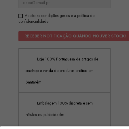
Aceito as condições gerais e a política de
confidencialidade
RECEBER NOTIFICAÇÃO QUANDO HOUVER STOCK!
Loja 100% Portuguesa de artigos de
sexshop e venda de produtos erótico em
Santarém
Embalagem 100% discreta e sem
rótulos ou publicidades