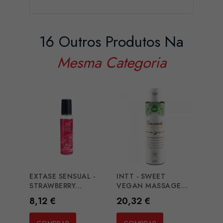
16 Outros Produtos Na
Mesma Categoria
EXTASE SENSUAL -
INTT - SWEET
SWED
STRAWBERRY...
VEGAN MASSAGE...
LOVE
Preço
Preço
Preç
8,12 €
20,32 €
11,1