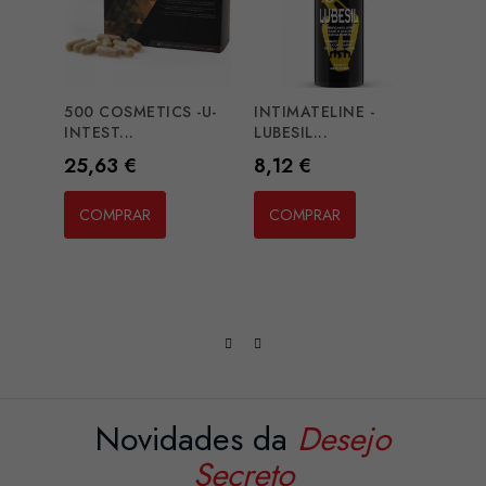
500 COSMETICS -U-
INTIMATELINE -
INTEST...
LUBESIL...
Preço
Preço
25,63 €
8,12 €
COBE
ASSIS
COMPRAR
COMPRAR
Preç
30,
CO
Novidades da
Desejo
Secreto