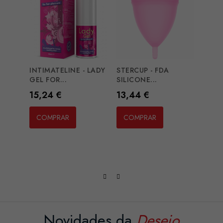
INTIMATELINE - LADY
STERCUP - FDA
PHER
GEL FOR...
SILICONE...
PHER
Preço
Preço
Preç
15,24 €
13,44 €
29,4
COMPRAR
COMPRAR
CO
Novidades da
Desejo