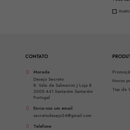
Aceito
CONTATO
PRODU
Morada
Promoç
Desejo Secreto
Novos p
R. Vale de Salmeirim J Loja B
Top de 
2005-441 Santarém Santarém
Portugal
Envia-nos um email
secretodesejo24@gmail.com
Telefone