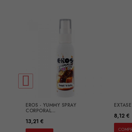
EROS - YUMMY SPRAY
EXTASE 
CORPORAL...
Preço
8,12 €
Preço
13,21 €
COMP