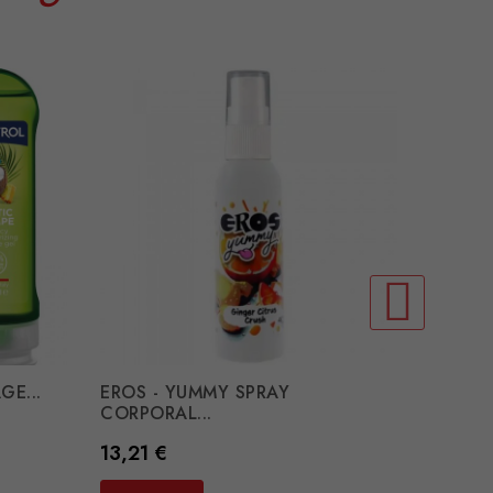
GE...
EROS - YUMMY SPRAY
EXTASE
CORPORAL...
Preço
10,16 
Preço
13,21 €
COMP