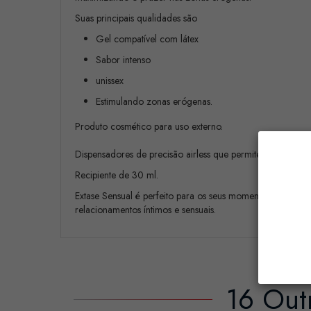
Suas principais qualidades são
Gel compatível com látex
Sabor intenso
unissex
Estimulando zonas erógenas.
Produto cosmético para uso externo.
Dispensadores de precisão airless que permitem a preser
Recipiente de 30 ml.
Extase Sensual é perfeito para os seus momentos íntimos,
relacionamentos íntimos e sensuais.
16 Out