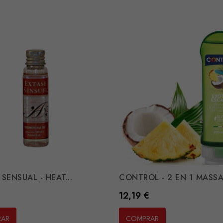
SENSUAL - HEAT...
CONTROL - 2 EN 1 MASSA
Preço
12,19 €
RAR
COMPRAR