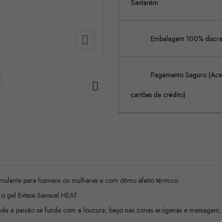
Santarém

Embalagem 100% discreta
Pagamento Seguro (Acei

cartões de crédito)
mulante para homens ou mulheres e com ótimo efeito térmico.
 o gel Extase Sensuel HEAT
de a paixão se funde com a loucura, beijo nas zonas erógenas e massagem, vo