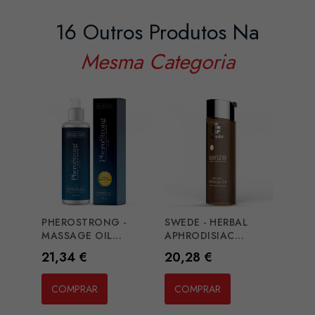
16 Outros Produtos Na
Mesma Categoria
PHEROSTRONG -
SWEDE - HERBAL
INTT
MASSAGE OIL...
APHRODISIAC...
MASS
Preço
Preço
Preç
21,34 €
20,28 €
13,2
COMPRAR
COMPRAR
CO