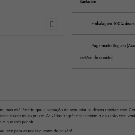
Santarém

Embalagem 100% discreta
Pagamento Seguro (Acei
cartões de crédito)
 mas está tão frio que a sensação de bem-estar se dissipa rapidamente. C
tamente e com muito prazer. As várias fragrâncias também o deixarão com von
 que está por vir.
quece para as noites quentes de paixão!