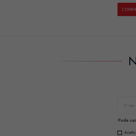
COMP
N
Pode can
Aceito