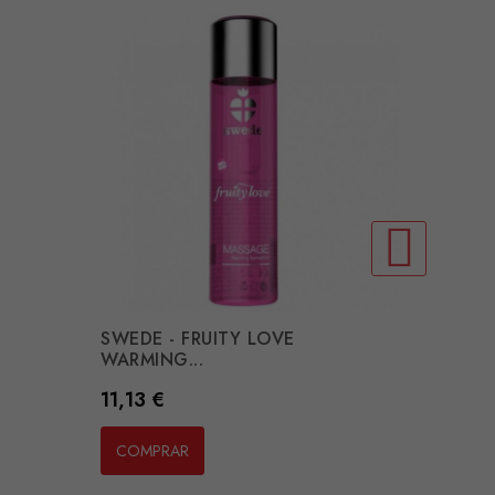
SWEDE - FRUITY LOVE
SWEDE 
WARMING...
WARMIN
Preço
Preço
11,13 €
17,23 
COMPRAR
COMP