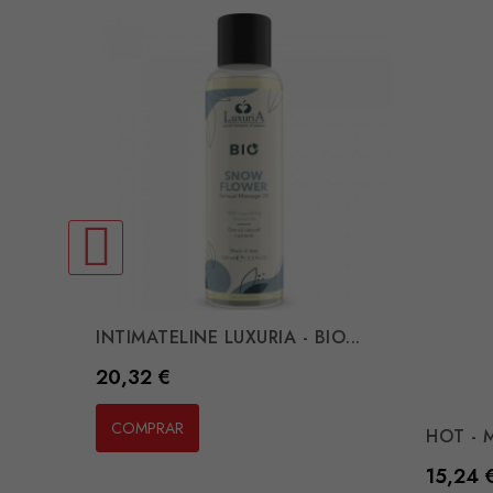
INTIMATELINE LUXURIA - BIO...
Preço
20,32 €
COMPRAR
HOT - 
Preço
15,24 