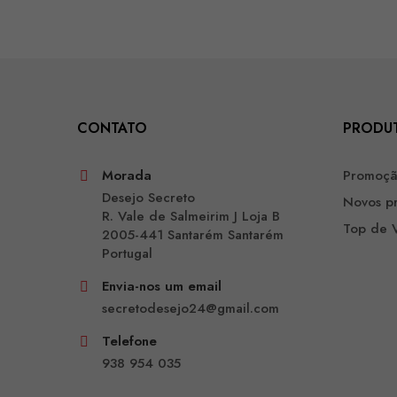
CONTATO
PRODU
Morada
Promoç
Desejo Secreto
Novos p
R. Vale de Salmeirim J Loja B
Top de 
2005-441 Santarém Santarém
Portugal
Envia-nos um email
secretodesejo24@gmail.com
Telefone
938 954 035