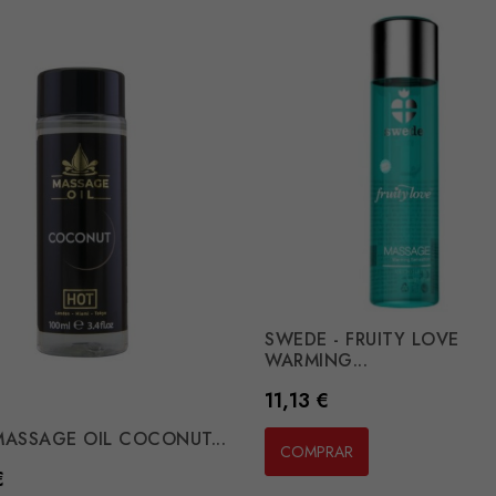
SWEDE - FRUITY LOVE
WARMING...
Preço
11,13 €
MASSAGE OIL COCONUT...
COMPRAR
€