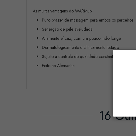
As muitas vantagens do WARMup:
Puro prazer de massagem para ambos os parceiros
Sensação de pele aveludada
Altamente eficaz, com um pouco indo longe
Dermatologicamente e clinicamente testado
Sujeito a controle de qualidade constante
Feito na Alemanha
16 Out