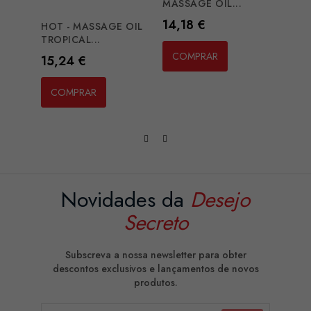
MASSAGE OIL...
EFFEC
Preço
Preç
14,18 €
28,4
HOT - MASSAGE OIL
TROPICAL...
COMPRAR
CO
Preço
15,24 €
COMPRAR
Novidades da
Desejo
Secreto
Subscreva a nossa newsletter para obter
descontos exclusivos e lançamentos de novos
produtos.