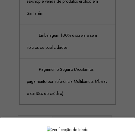
sexshop e venda de produtos erótico em
Santarém
Embalagem 100% discreta e sem
rótulos ou publicidades
Pagamento Seguro (Aceitamos
pagamento por referência Multibanco, Mbway
e cartões de crédito)
Descrição
Detalhes do produto