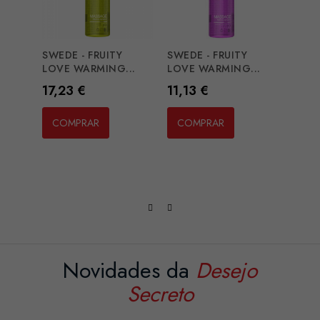
SWEDE - FRUITY
SWEDE - FRUITY
EROS
LOVE WARMING...
LOVE WARMING...
CORP
Preço
Preço
Preç
17,23 €
11,13 €
13,2
COMPRAR
COMPRAR
CO
Novidades da
Desejo
Secreto