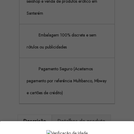
sexshop e venda de produtos erótico em
Santarém
Embalagem 100% discreta e sem
rótulos ou publicidades
Pagamento Seguro (Aceitamos
pagamento por referência Multibanco, Mbway
e cartões de crédito)
Descrição
Detalhes do produto