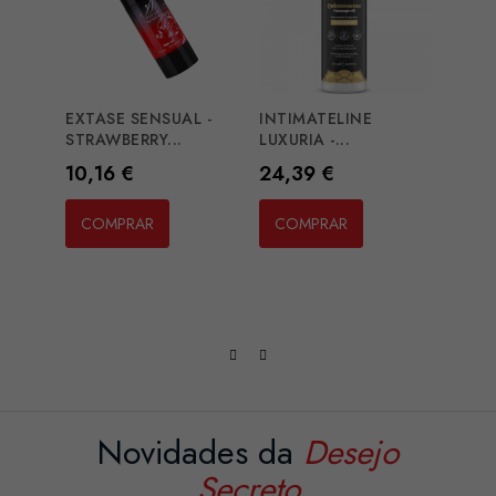
EXTASE SENSUAL -
INTIMATELINE
INTT
STRAWBERRY...
LUXURIA -...
SEX -.
Preço
Preço
Preç
10,16 €
24,39 €
25,
COMPRAR
COMPRAR
CO
Novidades da
Desejo
Secreto