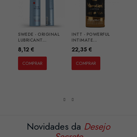
SWEDE - ORIGINAL
INTT - POWERFUL
RUF -
LUBRICANT...
INTIMATE...
BUTT.
Preço
Preço
Preç
8,12 €
22,35 €
18,2
COMPRAR
COMPRAR
CO
Novidades da
Desejo
Secreto