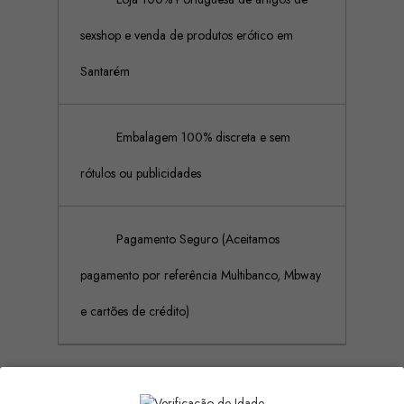
sexshop e venda de produtos erótico em
Santarém
Embalagem 100% discreta e sem
rótulos ou publicidades
Pagamento Seguro (Aceitamos
pagamento por referência Multibanco, Mbway
e cartões de crédito)
Descrição
Detalhes do produto